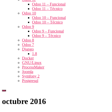
Odoo 11 – Funcional
Odoo 11 – Técnico
Odoo 10
Odoo 10 – Funcional
Odoo 10 – Técnico
Odoo 9
Odoo 9 – Funcional
Odoo 9 – Técnico
Odoo 8
Odoo 7
Django
1.8
Docker
GNU/Linux
ProcessMaker
Joomla
Symfony 2
Postgresql
Cambiar
modo
octubre 2016
de
navegación