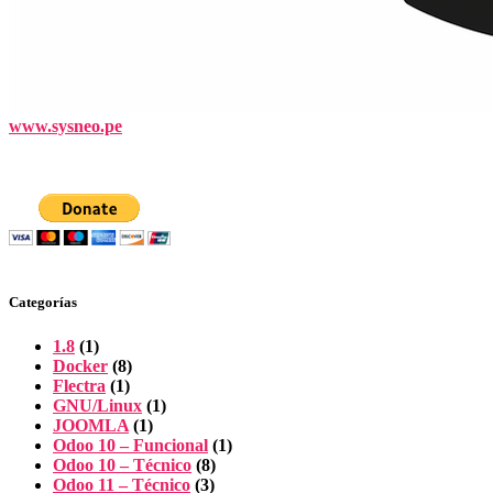
www.sysneo.pe
Categorías
1.8
(1)
Docker
(8)
Flectra
(1)
GNU/Linux
(1)
JOOMLA
(1)
Odoo 10 – Funcional
(1)
Odoo 10 – Técnico
(8)
Odoo 11 – Técnico
(3)