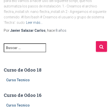
para ello vamos a hacer uso del siguiente script, que nos
automatiza los pasos de instalación. 1.- Creamos el archivo
flectra_install.sh: nano flectra_install.sh 2.- Agregamos el siguiente
contenido: #!/bin/bash # Creamos el usuario y grupo de sistema
'flectra': sudo
Leer más…
Por
Javier Salazar Carlos
, hace
8 años
B
u
s
c
a
Curso de Odoo 18
r
:
Curso Tecnico
Curso de Odoo 16
Curso Tecnico