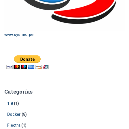
www.sysneo.pe
Categorías
1.8
(1)
Docker
(8)
Flectra
(1)