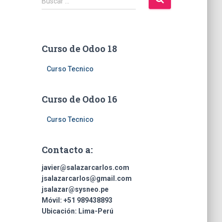
Buscar …
u
s
c
a
Curso de Odoo 18
r
:
Curso Tecnico
Curso de Odoo 16
Curso Tecnico
Contacto a:
javier@salazarcarlos.com
jsalazarcarlos@gmail.com
jsalazar@sysneo.pe
Móvil:
+51 ​989438893
Ubicación:
Lima-Perú