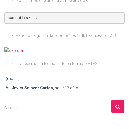
Nos fijamos que unidad es nuestro USB.
sudo dfisk -l
Veremos algo similar, donde /dev/sdb1 es nuestro USB.
Procedemos a formatearlo en formato FTFS
(más…)
Por
Javier Salazar Carlos
, hace
13 años
B
Buscar …
u
s
c