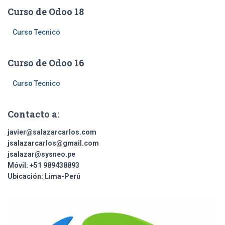
a
Curso de Odoo 18
r
:
Curso Tecnico
Curso de Odoo 16
Curso Tecnico
Contacto a:
javier@salazarcarlos.com
jsalazarcarlos@gmail.com
jsalazar@sysneo.pe
Móvil:
+51 ​989438893
Ubicación:
Lima-Perú