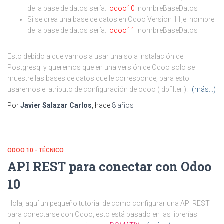
de la base de datos sería:
odoo10
_nombreBaseDatos
Si se crea una base de datos en Odoo Version 11,el nombre
de la base de datos sería:
odoo11
_nombreBaseDatos
Esto debido a que vamos a usar una sola instalación de
Postgresql y queremos que en una versión de Odoo solo se
muestre las bases de datos que le corresponde, para esto
usaremos el atributo de configuración de odoo ( dbfilter ).
(más…)
Por
Javier Salazar Carlos
, hace
8 años
ODOO 10 - TÉCNICO
API REST para conectar con Odoo
10
Hola, aquí un pequeño tutorial de como configurar una API REST
para conectarse con Odoo, esto está basado en las librerías