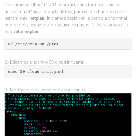
Hola amigos, Ubuntu 18.04 ahora tiene una forma peculiar de
asignar una IP fija a la tarjeta de Red, para este fin hace uso de la
herramienta '
netplan
': Iniciamos sesión en la consola o terminal
como root y seguimos los siguientes pasos: 1.- Ingresamos a la
ruta:
/etc/netplan
cd /etc/netplan /pre>
2.- Editamos el archivo 50-cloud-init.yaml:
nano 50-cloud-init.yaml
3.- Modificamos o agregamos contenido a: