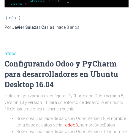
(más…)
Por
Javier Salazar Carlos
, hace
8 años
OTROS
Configurando Odoo y PyCharm
para desarrolladores en Ubuntu
Desktop 16.04
Hola amigos vamos a configurar PyCharm con Odoo version 8,
version 10 y version 11 para un entorno de desarrollo en ubuntu
16 Consideraciones a tener en cuenta:
Si se crea una base de datos en Odoo Version 8, el nombre
de la base de datos sería:
odoo8
_nombreBaseDatos
Si se crea una base de datos en Odoo Version 10,el nombre