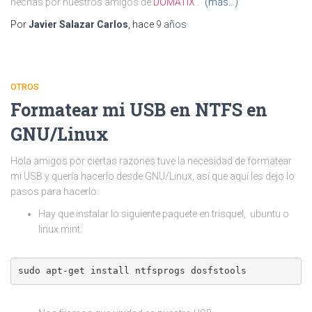
hechas por nuestros amigos de
DOMATIX
.
(más…)
Por
Javier Salazar Carlos
, hace
9 años
OTROS
Formatear mi USB en NTFS en
GNU/Linux
Hola amigos por ciertas razones tuve la necesidad de formatear
mi USB y quería hacerlo desde GNU/Linux, así que aquí les dejo lo
pasos para hacerlo:
Hay que instalar lo siguiente paquete en trisquel, ubuntu o
linux mint:
sudo apt-get install ntfsprogs dosfstools