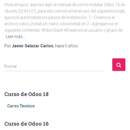
Hola amigos, aquí les dejo el manual de como instalar Odoo 15 en
Ubuntu 20.04 LTS, para ello vamos a hacer uso del siguiente script,
que nos automatiza los pasos de instalación. 1.- Creamos el
archivo odoo_install.sh: nano odooinstall.sh 2.- Agregamos el
siguiente contenido: #!/bin/bash #Creamos el usuario y grupo de
Leer más…
Por
Javier Salazar Carlos
, hace
5 años
B
Buscar …
u
s
c
a
Curso de Odoo 18
r
:
Curso Tecnico
Curso de Odoo 16