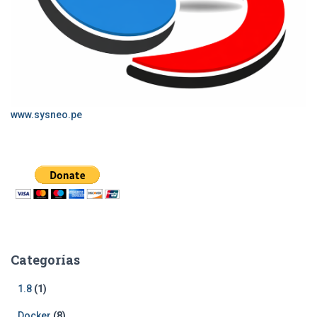
www.sysneo.pe
Categorías
1.8
(1)
Docker
(8)