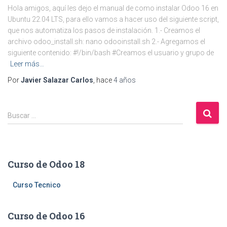
Hola amigos, aquí les dejo el manual de como instalar Odoo 16 en
Ubuntu 22.04 LTS, para ello vamos a hacer uso del siguiente script,
que nos automatiza los pasos de instalación. 1.- Creamos el
archivo odoo_install.sh: nano odooinstall.sh 2.- Agregamos el
siguiente contenido: #!/bin/bash #Creamos el usuario y grupo de
Leer más…
Por
Javier Salazar Carlos
, hace
4 años
B
Buscar …
u
s
c
a
Curso de Odoo 18
r
:
Curso Tecnico
Curso de Odoo 16