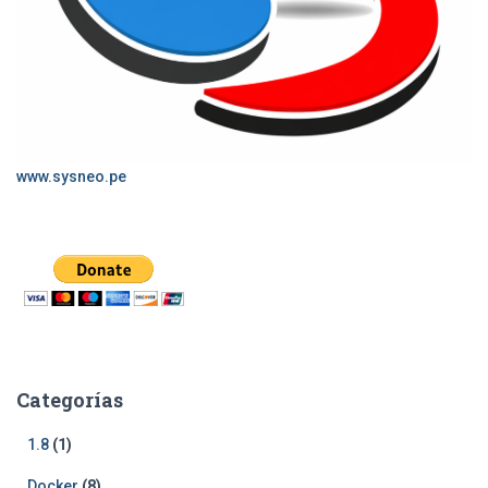
www.sysneo.pe
Categorías
1.8
(1)
Docker
(8)