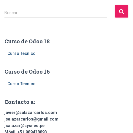
B
Buscar …
u
s
c
a
Curso de Odoo 18
r
:
Curso Tecnico
Curso de Odoo 16
Curso Tecnico
Contacto a:
javier@salazarcarlos.com
jsalazarcarlos@gmail.com
jsalazar@sysneo.pe
Móvil:
+51 ​989438893