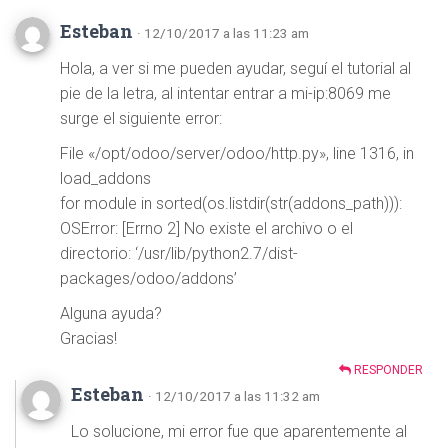
Esteban
· 12/10/2017 a las 11:23 am
Hola, a ver si me pueden ayudar, seguí el tutorial al
pie de la letra, al intentar entrar a mi-ip:8069 me
surge el siguiente error:
File «/opt/odoo/server/odoo/http.py», line 1316, in
load_addons
for module in sorted(os.listdir(str(addons_path))):
OSError: [Errno 2] No existe el archivo o el
directorio: ‘/usr/lib/python2.7/dist-
packages/odoo/addons’
Alguna ayuda?
Gracias!
RESPONDER
Esteban
· 12/10/2017 a las 11:32 am
Lo solucione, mi error fue que aparentemente al