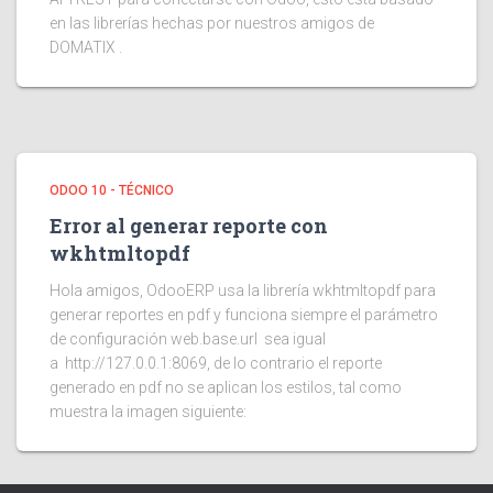
en las librerías hechas por nuestros amigos de
DOMATIX .
ODOO 10 - TÉCNICO
Error al generar reporte con
wkhtmltopdf
Hola amigos, OdooERP usa la librería wkhtmltopdf para
generar reportes en pdf y funciona siempre el parámetro
de configuración web.base.url sea igual
a http://127.0.0.1:8069, de lo contrario el reporte
generado en pdf no se aplican los estilos, tal como
muestra la imagen siguiente: