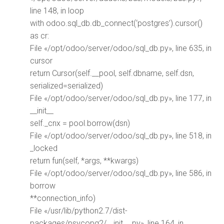
line 148, in loop
with odoo.sql_db.db_connect(‘postgres’).cursor()
as cr:
File «/opt/odoo/server/odoo/sql_db.py», line 635, in
cursor
return Cursor(self.__pool, self.dbname, self.dsn,
serialized=serialized)
File «/opt/odoo/server/odoo/sql_db.py», line 177, in
__init__
self._cnx = pool.borrow(dsn)
File «/opt/odoo/server/odoo/sql_db.py», line 518, in
_locked
return fun(self, *args, **kwargs)
File «/opt/odoo/server/odoo/sql_db.py», line 586, in
borrow
**connection_info)
File «/usr/lib/python2.7/dist-
packages/psycopg2/__init__.py», line 164, in