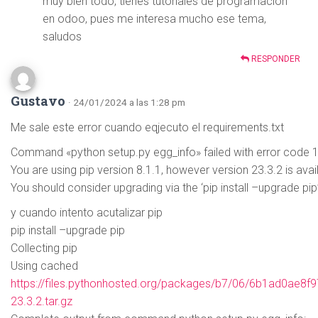
muy bien todo, tienes tutoriales de programacion
en odoo, pues me interesa mucho ese tema,
saludos
RESPONDER
Gustavo
· 24/01/2024 a las 1:28 pm
Me sale este error cuando eqjecuto el requirements.txt
Command «python setup.py egg_info» failed with error code 1 
You are using pip version 8.1.1, however version 23.3.2 is avai
You should consider upgrading via the ‘pip install –upgrade p
y cuando intento acutalizar pip
pip install –upgrade pip
Collecting pip
Using cached
https://files.pythonhosted.org/packages/b7/06/6b1ad0a
23.3.2.tar.gz