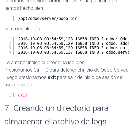
iniciamos el servidor
Odoo
para ver si hasta aquí todo
hemos hecho bien.
1
/opt/odoo/server/odoo-bin
veremos algo así:
1
2016-10-03 03:54:59,128 16858 INFO ? odoo: Odoo 
2
2016-10-03 03:54:59,129 16858 INFO ? odoo: addon
3
2016-10-03 03:54:59,129 16858 INFO ? odoo: datab
4
2016-10-03 03:54:59,137 16858 INFO ? odoo.servic
Lo anterior indica que todo ha ido bien.
Presionamos Ctrl + C para detener el inicio de Odoo Server.
Luego presionamos
exit
para salir de inicio de sesión del
usuario odoo.
1
exit
7. Creando un directorio para
almacenar el archivo de logs