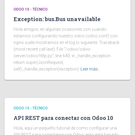
ODOO 10 - TÉCNICO
Exception: bus.Bus unavailable
Hola amigos, en algunas ocasiones con cuando
estamos configurando nuestro odoo (odoo.conf) con
nginx suele mostrarnos en el log lo siguiente: Traceback
(most recent call last): File "/odoo/odoo-
server/odoo/http.py", line 640, in _handle_exception
return super(JsonRequest,
self)._handle_exception(exception)
Leer más…
ODOO 10 - TÉCNICO
API REST para conectar con Odoo 10
Hola, aquí un pequeño tutorial de como configurar una
API REST para conectarse con Odoo, esto está basado