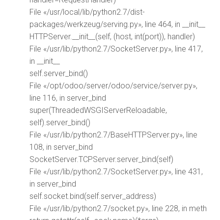
File «/usr/local/lib/python2.7/dist-
packages/werkzeug/serving.py», line 464, in __init__
HTTPServer.__init__(self, (host, int(port)), handler)
File «/usr/lib/python2.7/SocketServer.py», line 417,
in __init__
self.server_bind()
File «/opt/odoo/server/odoo/service/server.py»,
line 116, in server_bind
super(ThreadedWSGIServerReloadable,
self).server_bind()
File «/usr/lib/python2.7/BaseHTTPServer.py», line
108, in server_bind
SocketServer.TCPServer.server_bind(self)
File «/usr/lib/python2.7/SocketServer.py», line 431,
in server_bind
self.socket.bind(self.server_address)
File «/usr/lib/python2.7/socket.py», line 228, in meth