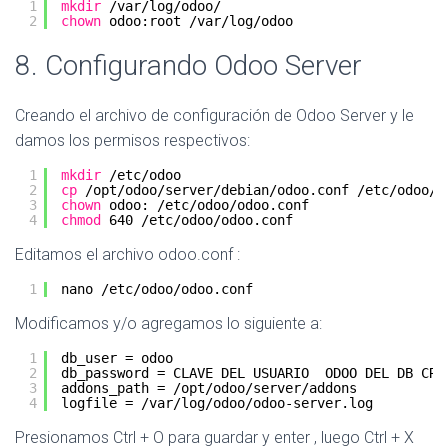
1
mkdir
/var/log/odoo/
2
chown
odoo:root 
/var/log/odoo
8. Configurando Odoo Server
Creando el archivo de configuración de Odoo Server y le
damos los permisos respectivos:
1
mkdir
/etc/odoo
2
cp
/opt/odoo/server/debian/odoo
.conf 
/etc/odoo/o
3
chown
odoo: 
/etc/odoo/odoo
.conf
4
chmod
640 
/etc/odoo/odoo
.conf
Editamos el archivo odoo.conf :
1
nano 
/etc/odoo/odoo
.conf
Modificamos y/o agregamos lo siguiente a:
1
db_user = odoo
2
db_password = CLAVE DEL USUARIO  ODOO DEL DB CRE
3
addons_path = 
/opt/odoo/server/addons
4
logfile = 
/var/log/odoo/odoo-server
.log
Presionamos Ctrl + O para guardar y enter , luego Ctrl + X