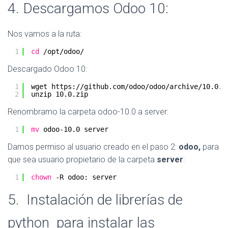
4. Descargamos Odoo 10:
Nos vamos a la ruta:
1
cd
/opt/odoo/
Descargado Odoo 10:
1
wget https:
//github
.com
/odoo/odoo/archive/10
.0.z
2
unzip 10.0.zip 
Renombramo la carpeta odoo-10.0 a server:
1
mv
odoo-10.0 server
Damos permiso al usuario creado en el paso 2:
odoo,
para
que sea usuario propietario de la carpeta
server
:
1
chown
-R odoo: server
5. Instalación de librerías de
python para instalar las