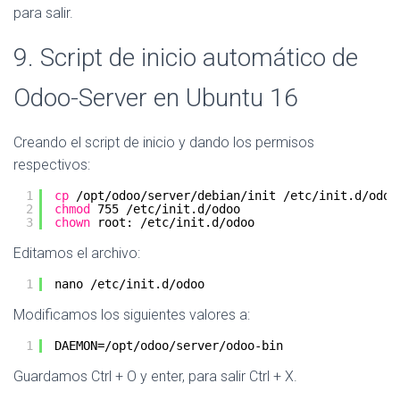
para salir.
9. Script de inicio automático de
Odoo-Server en Ubuntu 16
Creando el script de inicio y dando los permisos
respectivos:
1
cp
/opt/odoo/server/debian/init
/etc/init
.d
/odoo
2
chmod
755 
/etc/init
.d
/odoo
3
chown
root: 
/etc/init
.d
/odoo
Editamos el archivo:
1
nano 
/etc/init
.d
/odoo
Modificamos los siguientes valores a:
1
DAEMON=
/opt/odoo/server/odoo-bin
Guardamos Ctrl + O y enter, para salir Ctrl + X.