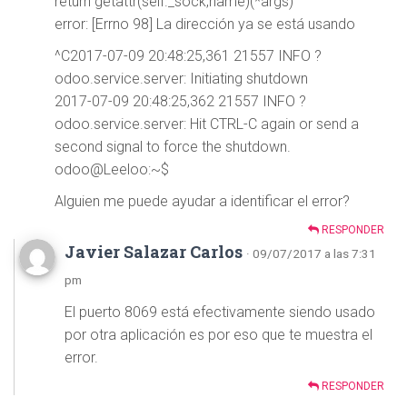
return getattr(self._sock,name)(*args)
error: [Errno 98] La dirección ya se está usando
^C2017-07-09 20:48:25,361 21557 INFO ?
odoo.service.server: Initiating shutdown
2017-07-09 20:48:25,362 21557 INFO ?
odoo.service.server: Hit CTRL-C again or send a
second signal to force the shutdown.
odoo@Leeloo:~$
Alguien me puede ayudar a identificar el error?
RESPONDER
Javier Salazar Carlos
· 09/07/2017 a las 7:31
pm
El puerto 8069 está efectivamente siendo usado
por otra aplicación es por eso que te muestra el
error.
RESPONDER