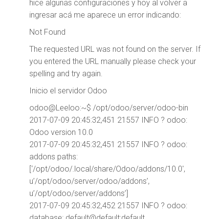
hice algunas configuraciones y hoy al volver a
ingresar acá me aparece un error indicando:
Not Found
The requested URL was not found on the server. If
you entered the URL manually please check your
spelling and try again.
Inicio el servidor Odoo
odoo@Leeloo:~$ /opt/odoo/server/odoo-bin
2017-07-09 20:45:32,451 21557 INFO ? odoo:
Odoo version 10.0
2017-07-09 20:45:32,451 21557 INFO ? odoo:
addons paths:
[‘/opt/odoo/.local/share/Odoo/addons/10.0′,
u’/opt/odoo/server/odoo/addons’,
u’/opt/odoo/server/addons’]
2017-07-09 20:45:32,452 21557 INFO ? odoo:
database: default@default:default