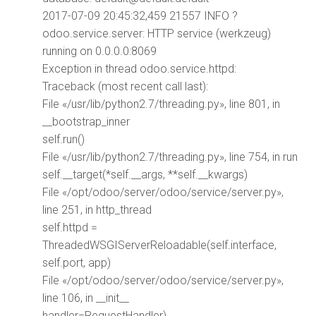
2017-07-09 20:45:32,459 21557 INFO ?
odoo.service.server: HTTP service (werkzeug)
running on 0.0.0.0:8069
Exception in thread odoo.service.httpd:
Traceback (most recent call last):
File «/usr/lib/python2.7/threading.py», line 801, in
__bootstrap_inner
self.run()
File «/usr/lib/python2.7/threading.py», line 754, in run
self.__target(*self.__args, **self.__kwargs)
File «/opt/odoo/server/odoo/service/server.py»,
line 251, in http_thread
self.httpd =
ThreadedWSGIServerReloadable(self.interface,
self.port, app)
File «/opt/odoo/server/odoo/service/server.py»,
line 106, in __init__
handler=RequestHandler)