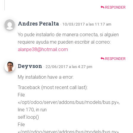
RESPONDER
Andres Peralta
· 10/03/2017 a las 11:17 am
Yo pude instalarlo de manera correcta, si alguien
requiere ayuda me pueden escribir al correo:
alanpe38@hotmail.com
RESPONDER
Deyvson
· 22/06/2017 a las 4:27 pm
My instalation have a error:
Traceback (most recent call last):
File
«/opt/odoo/server/addons/bus/models/bus.py»,
line 170, in run
self.loop()
File
«/opt/odoo/server/addons/bus/models/bus.py»,