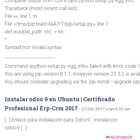
Complete output from command python setup.py egg_info:
Traceback (most recent call last):
File «», line 1, in
File «/tmp/pip-build-4aA7r7/pip/setup.py», line 7
def read(rel_path: str) -> str:
^
SyntaxError: invalid syntax
—————————————-
Command «python setup.py egg_info» failed with error code 1 
You are using pip version 8.1.1, however version 23.3.2 is avai
You should consider upgrading via the ‘pip install –upgrade p
Instalar odoo 9 en Ubuntu | Certificado
Profesional Erp-Crm 2017
· 27/04/2017 a las 6:33 am
[…] Enlace para instalación para Odoo9 : Instalacion
odoo9 […]
RESPONDER