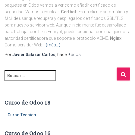
paquetes en Odoo vamos a ver como añadir certificado de
seguridad. Vamos a emplear:
Certbot:
Es un cliente automático y
fácil de usar que recupera y despliega los certificados SSL/TLS
para nuestro servidor web. Aunque inicialmente fue desarrollado
para trabajar con Let's Encrypt, puede funcionar con cualquier otra
autoridad certificadora que soporte el protocolo ACME.
Nginx:
Como servidor Web.
(más…)
Por
Javier Salazar Carlos
, hace
9 años
B
u
s
c
a
Curso de Odoo 18
r
:
Curso Tecnico
Curso de Odoo 16