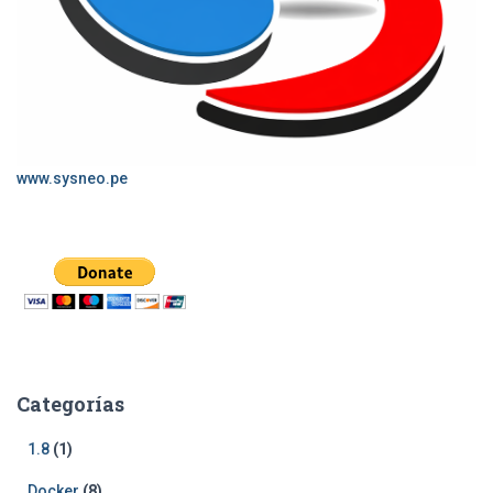
www.sysneo.pe
Categorías
1.8
(1)
Docker
(8)