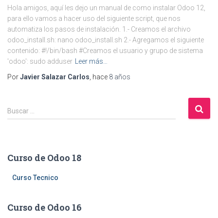
Hola amigos, aquí les dejo un manual de como instalar Odoo 12,
para ello vamos a hacer uso del siguiente script, que nos
automatiza los pasos de instalación. 1.- Creamos el archivo
odoo_install.sh: nano odoo_install.sh 2.- Agregamos el siguiente
contenido: #!/bin/bash #Creamos el usuario y grupo de sistema
'odoo': sudo adduser
Leer más…
Por
Javier Salazar Carlos
, hace
8 años
B
Buscar …
u
s
c
a
Curso de Odoo 18
r
:
Curso Tecnico
Curso de Odoo 16