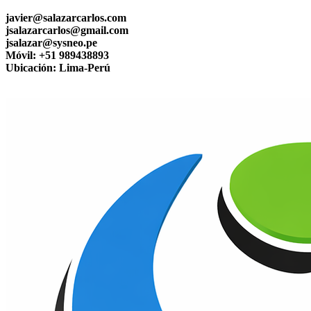
javier@salazarcarlos.com
jsalazarcarlos@gmail.com
jsalazar@sysneo.pe
Móvil:
+51 ​989438893
Ubicación:
Lima-Perú