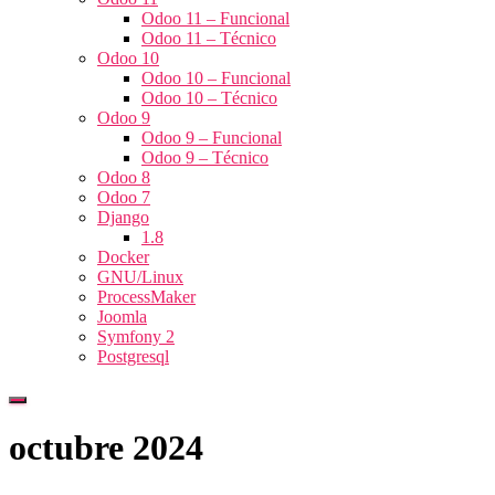
Odoo 11 – Funcional
Odoo 11 – Técnico
Odoo 10
Odoo 10 – Funcional
Odoo 10 – Técnico
Odoo 9
Odoo 9 – Funcional
Odoo 9 – Técnico
Odoo 8
Odoo 7
Django
1.8
Docker
GNU/Linux
ProcessMaker
Joomla
Symfony 2
Postgresql
Cambiar
modo
octubre 2024
de
navegación