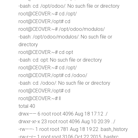
-bash: cd: /opt/odoo/: No such file or directory
root@CEOVER:~# cd /opt/
root@CEOVER:/opt# cd
root@CEOVER:~# /opt/odoo/modulos/
-bash: /opt/odoo/modulos/: No such file or
directory
root@CEOVER:~# cd opt
-bash: cd: opt: No such file or directory
root@CEOVER:~# cd /opt/
root@CEOVER:/opt# cd /odoo/
-bash: cd: /odoo/: No such file or directory
root@CEOVER:/opt# cd
root@CEOVER:~# ll
total 40
drwx—— 6 root root 4096 Aug 18 17:12 ./
drwxr-xr-x 23 root root 4096 Aug 10 20:39 ../
-rw——- 1 root root 781 Aug 18 19:22 .bash_history
-rw-r–r– 1 root root 3106 Oct 22 2015 .bashrc