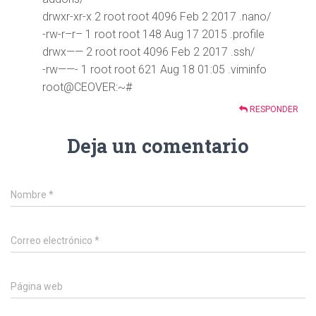
drwxr-xr-x 2 root root 4096 Feb 2 2017 .nano/
-rw-r–r– 1 root root 148 Aug 17 2015 .profile
drwx—— 2 root root 4096 Feb 2 2017 .ssh/
-rw——- 1 root root 621 Aug 18 01:05 .viminfo
root@CEOVER:~#
RESPONDER
Deja un comentario
Nombre
*
Correo electrónico
*
Página web