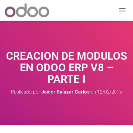
C
A
M
B
I
A
R
CREACION DE MODULOS
M
O
EN ODOO ERP V8 –
D
O
PARTE I
D
E
N
Publicado por
Javier Salazar Carlos
en
12/02/2015
A
V
E
G
A
C
I