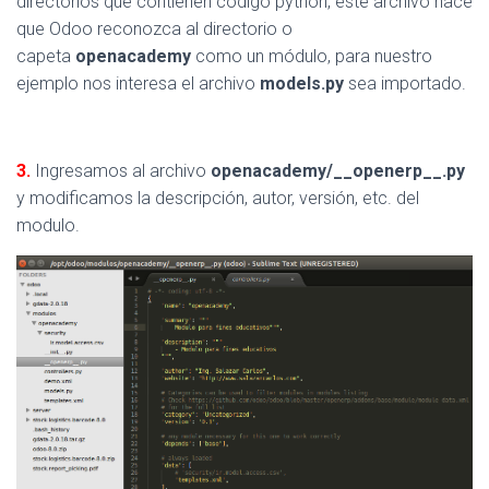
directorios que contienen codigo python, éste archivo hace
que Odoo reconozca al directorio o
capeta
openacademy
como un módulo, para nuestro
ejemplo nos interesa el archivo
models.py
sea importado.
3.
Ingresamos al archivo
openacademy/
__openerp__.py
y modificamos la descripción, autor, versión, etc. del
modulo.