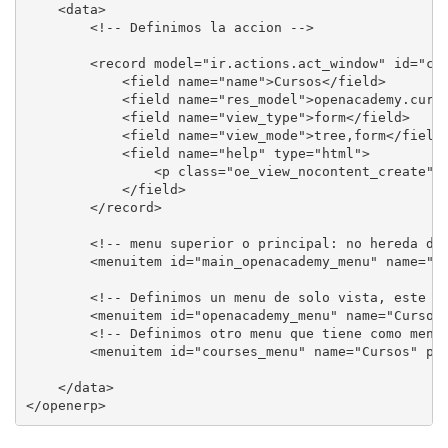
    <data>

        <!-- Definimos la accion -->

        <record model="ir.actions.act_window" id="cou
            <field name="name">Cursos</field>

            <field name="res_model">openacademy.curso
            <field name="view_type">form</field>

            <field name="view_mode">tree,form</field>
            <field name="help" type="html">

                <p class="oe_view_nocontent_create">C
            </field>

        </record>

        <!-- menu superior o principal: no hereda de 
        <menuitem id="main_openacademy_menu" name="Cu
        <!-- Definimos un menu de solo vista, este me
        <menuitem id="openacademy_menu" name="Cursos 
        <!-- Definimos otro menu que tiene como menu 
        <menuitem id="courses_menu" name="Cursos" par
    </data>

</openerp>