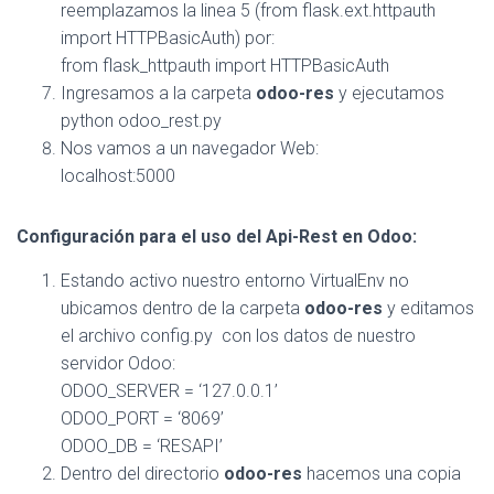
reemplazamos la linea 5 (from flask.ext.httpauth
import HTTPBasicAuth) por:
from flask_httpauth import HTTPBasicAuth
Ingresamos a la carpeta
odoo-res
y ejecutamos
python odoo_rest.py
Nos vamos a un navegador Web:
localhost:5000
Configuración para el uso del Api-Rest en Odoo:
Estando activo nuestro entorno VirtualEnv no
ubicamos dentro de la carpeta
odoo-res
y editamos
el archivo config.py con los datos de nuestro
servidor Odoo:
ODOO_SERVER = ‘127.0.0.1’
ODOO_PORT = ‘8069’
ODOO_DB = ‘RESAPI’
Dentro del directorio
odoo-res
hacemos una copia