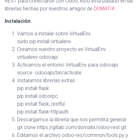
REST para conectarse con Odoo, esto está basado en las
Ó
N
librerías hechas por nuestros amigos de
DOMATIX
.
Instalación:
Vamos a instalar sobre VirtualEnv
sudo pip install virtualenv
Creamos nuestro proyecto en VirtualEnv
virtualenv odooapi
Activamos el entorno VirtualEnv para odooapi
source odooapi/bin/activate
Instalamos librerías extras
pip install flask
pip install odoorpc
pip install flask_restful
pip install flask-httpauth
Descargamos la librería que nos permitirá general
git clone https://gitlab.com/domatix/odoo-rest.git
Editamos el archivo odoo-res/common/tools.py y