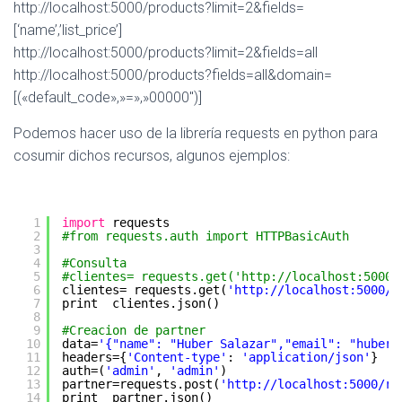
http://localhost:5000/products?limit=2&fields=
[‘name’,’list_price’]
http://localhost:5000/products?limit=2&fields=all
http://localhost:5000/products?fields=all&domain=
[(«default_code»,»=»,»00000″)]
Podemos hacer uso de la librería requests en python para
cosumir dichos recursos, algunos ejemplos:
1
import
requests
2
#from requests.auth import HTTPBasicAuth
3
4
#Consulta
5
#clientes= requests.get('http://localhost:5000/
6
clientes= requests.get(
'http://localhost:5000/s
7
print  clientes.json()
8
9
#Creacion de partner
10
data=
'{"name": "Huber Salazar","email": "huber@
11
headers={
'Content-type'
: 
'application/json'
}
12
auth=(
'admin'
, 
'admin'
)
13
partner=requests.post(
'http://localhost:5000/re
14
print  partner.json()