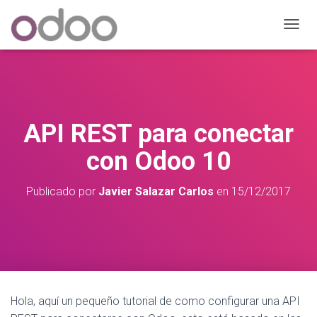
C
A
M
B
I
A
R
API REST para conectar
M
O
con Odoo 10
D
O
D
Publicado por
Javier Salazar Carlos
en
15/12/2017
E
N
A
V
E
G
A
C
Hola, aquí un pequeño tutorial de como configurar una API
I