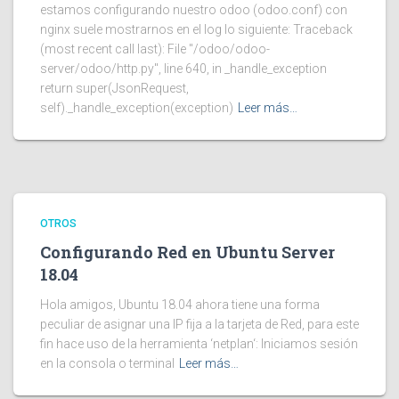
estamos configurando nuestro odoo (odoo.conf) con
nginx suele mostrarnos en el log lo siguiente: Traceback
(most recent call last): File "/odoo/odoo-
server/odoo/http.py", line 640, in _handle_exception
return super(JsonRequest,
self)._handle_exception(exception)
Leer más…
OTROS
Configurando Red en Ubuntu Server
18.04
Hola amigos, Ubuntu 18.04 ahora tiene una forma
peculiar de asignar una IP fija a la tarjeta de Red, para este
fin hace uso de la herramienta ‘netplan‘: Iniciamos sesión
en la consola o terminal
Leer más…