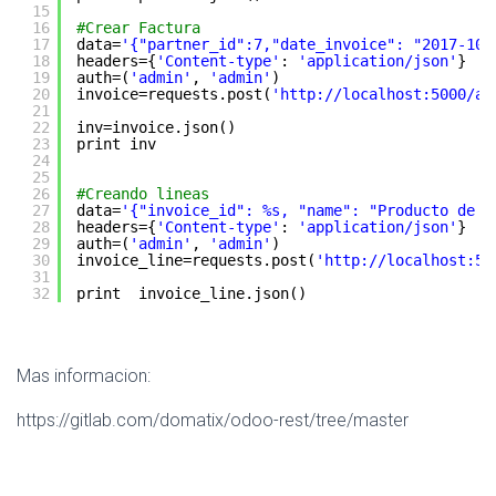
15
16
#Crear Factura
17
data=
'{"partner_id":7,"date_invoice": "2017-10-
18
headers={
'Content-type'
: 
'application/json'
}
19
auth=(
'admin'
, 
'admin'
)
20
invoice=requests.post(
'http://localhost:5000/ac
21
22
inv=invoice.json()
23
print inv
24
25
26
#Creando lineas
27
data=
'{"invoice_id": %s, "name": "Producto de p
28
headers={
'Content-type'
: 
'application/json'
}
29
auth=(
'admin'
, 
'admin'
)
30
invoice_line=requests.post(
'http://localhost:50
31
32
print  invoice_line.json()
Mas informacion:
https://gitlab.com/domatix/odoo-rest/tree/master