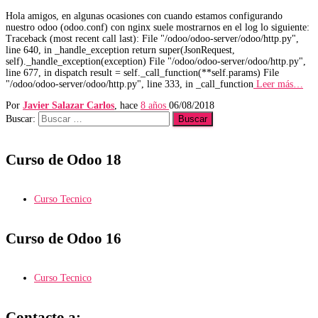
Hola amigos, en algunas ocasiones con cuando estamos configurando
nuestro odoo (odoo.conf) con nginx suele mostrarnos en el log lo siguiente:
Traceback (most recent call last): File "/odoo/odoo-server/odoo/http.py",
line 640, in _handle_exception return super(JsonRequest,
self)._handle_exception(exception) File "/odoo/odoo-server/odoo/http.py",
line 677, in dispatch result = self._call_function(**self.params) File
"/odoo/odoo-server/odoo/http.py", line 333, in _call_function
Leer más…
Por
Javier Salazar Carlos
, hace
8 años
06/08/2018
Buscar:
Curso de Odoo 18
Curso Tecnico
Curso de Odoo 16
Curso Tecnico
Contacto a: