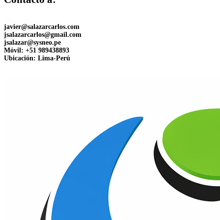
javier@salazarcarlos.com
jsalazarcarlos@gmail.com
jsalazar@sysneo.pe
Móvil:
+51 ​989438893
Ubicación:
Lima-Perú