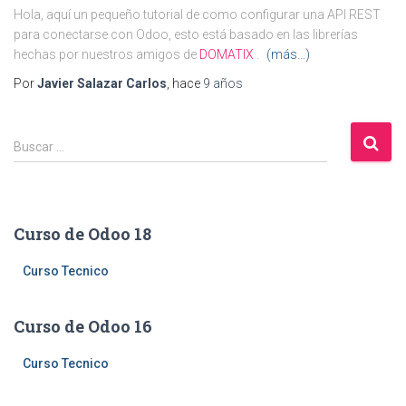
Hola, aquí un pequeño tutorial de como configurar una API REST
para conectarse con Odoo, esto está basado en las librerías
hechas por nuestros amigos de
DOMATIX
.
(más…)
Por
Javier Salazar Carlos
, hace
9 años
B
Buscar …
u
s
c
a
Curso de Odoo 18
r
:
Curso Tecnico
Curso de Odoo 16
Curso Tecnico