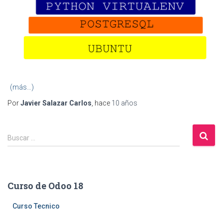
(más…)
Por
Javier Salazar Carlos
, hace
10 años
B
Buscar …
u
s
c
a
Curso de Odoo 18
r
:
Curso Tecnico