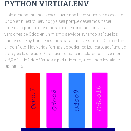
PYTHON VIRTUALENV
Hola amigos muchas veces queremos tener varias versiones de
Odoo en nuestro Servidor, ya sea porque deseamos hacer
pruebas o porque queremos poner en producción varias
versiones de Odoo en un mismo servidor evitando así que los
paquetes de python necesarios para cada versión de Odoo entren
en conflicto. Hay varias formas de poder realizar esto, aquí una de
ellas y es la que uso. Para nuestro caso instalaremos la versión
7,8,9 y 10 de Odoo Vamos a partir de que ya tenemos Instalado
Ubuntu 16.