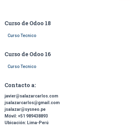
s
c
a
Curso de Odoo 18
r
:
Curso Tecnico
Curso de Odoo 16
Curso Tecnico
Contacto a:
javier@salazarcarlos.com
jsalazarcarlos@gmail.com
jsalazar@sysneo.pe
Móvil:
+51 ​989438893
Ubicación:
Lima-Perú