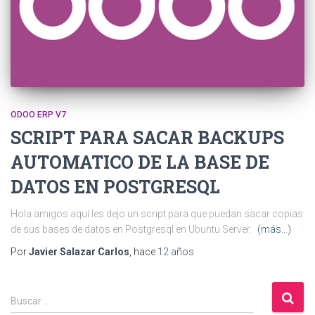
ODOO ERP V7
SCRIPT PARA SACAR BACKUPS
AUTOMATICO DE LA BASE DE
DATOS EN POSTGRESQL
Hola amigos aquí les dejo un script para que puedan sacar copias
de sus bases de datos en Postgresql en Ubuntu Server.
(más…)
Por
Javier Salazar Carlos
, hace
12 años
B
Buscar …
u