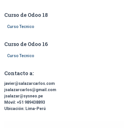
c
a
Curso de Odoo 18
r
:
Curso Tecnico
Curso de Odoo 16
Curso Tecnico
Contacto a:
javier@salazarcarlos.com
jsalazarcarlos@gmail.com
jsalazar@sysneo.pe
Móvil:
+51 ​989438893
Ubicación:
Lima-Perú