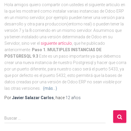
Hola amigos quiero compartir con ustedes el siguiente articulo en
la que les mostraré como instalar varias instancias de Odoo ERP
en un mismo servidor, por ejemplo pueden tener una versión para
desarrollo y otra para produccion(entorno real) o pueden tener la
versión 7 y la 8 corriendo en un mismo servidor. Asumimos que
ya tienen instalado una versión determinada de Odoo en su
Servidor, sino ver el
siguiente artículo
, que he publicado
anteriormente.
Paso 1. MULTIPLES INSTANCIAS DE
POSTGRESQL 9.3
Este es un paso importante ya que debemos
crear una nueva instancia de nuestro Postgresql y hacer que corra
por un puerto diferente, para nuestro caso será el puerto 5433, ya
que por defecto es el puerto 5432, esto permitirá que la bases de
datos creadas por una versión de Odoo ERP no sean visible por
las otras versiones.
(más…)
Por
Javier Salazar Carlos
, hace
12 años
B
Buscar …
u
s