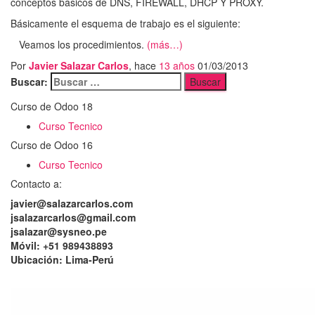
conceptos básicos de DNS, FIREWALL, DHCP Y PROXY.
Básicamente el esquema de trabajo es el siguiente:
Veamos los procedimientos.
(más…)
Por
Javier Salazar Carlos
, hace
13 años
01/03/2013
Buscar:
Curso de Odoo 18
Curso Tecnico
Curso de Odoo 16
Curso Tecnico
Contacto a:
javier@salazarcarlos.com
jsalazarcarlos@gmail.com
jsalazar@sysneo.pe
Móvil:
+51 ​989438893
Ubicación:
Lima-Perú